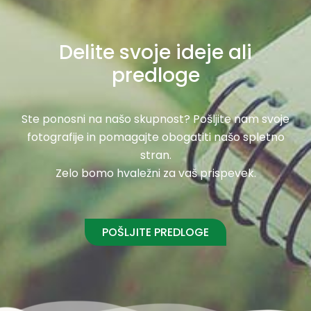
Delite svoje ideje ali
predloge
Ste ponosni na našo skupnost? Pošljite nam svoje
fotografije in pomagajte obogatiti našo spletno
stran.
Zelo bomo hvaležni za vaš prispevek.
POŠLJITE PREDLOGE