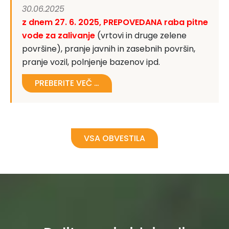
30.06.2025
z dnem 27. 6. 2025, PREPOVEDANA raba pitne
vode za zalivanje
(vrtovi in druge zelene
površine), pranje javnih in zasebnih površin,
pranje vozil, polnjenje bazenov ipd.
PREBERITE VEČ …
VSA OBVESTILA