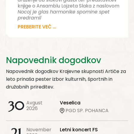
knjige o Ansamblu Lojzeta Slaka z naslovom
Nocoj je glas harmonike spomine spet
predramil
PREBERITE VEČ …
Napovednik dogodkov
Napovednik dogodkov Krajevne skupnosti Artiče za
leto prinaša pester izbor kulturnih, športnih in
družabnih prireditev.
30
Avgust
Veselica
2026
PGD SP. POHANCA
21
November
Letni koncert FS