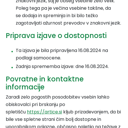
znakovni jezik, saj je obseg vsebine zelo velik.
Poleg tega pa je večina vsebine takšne, da
se dodaja in spreminja in bi bilo težko
zagotavljati ažurnost prevodov v znakovni jezik.
Priprava izjave o dostopnosti
Ta izjava je bila pripravljena 16.08.2024 na
podlagi samoocene.
Zadnja sprememba izjave: dne 16.08.2024.
Povratne in kontaktne
informacije
Zaradi zelo pogostih posodobitev vsebin lahko
obiskovalci pri brskanju po
spletišču
https://artice.si
kljub prizadevanjem, da bi
bile vse spletne strani čim bolj dostopne in
uporabnikom prijazne, občasno naletijo na težave z