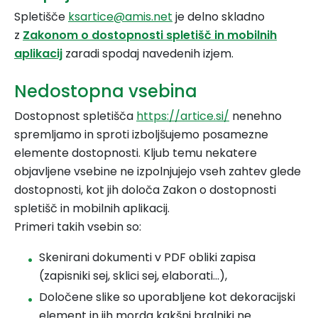
Spletišče
ksartice@amis.net
je delno skladno
z
Zakonom o dostopnosti spletišč in mobilnih
aplikacij
zaradi spodaj navedenih izjem.
Nedostopna vsebina
Dostopnost spletišča
https://artice.si/
nenehno
spremljamo in sproti izboljšujemo posamezne
elemente dostopnosti. Kljub temu nekatere
objavljene vsebine ne izpolnjujejo vseh zahtev glede
dostopnosti, kot jih določa Zakon o dostopnosti
spletišč in mobilnih aplikacij.
Primeri takih vsebin so:
Skenirani dokumenti v PDF obliki zapisa
(zapisniki sej, sklici sej, elaborati...),
Določene slike so uporabljene kot dekoracijski
element in jih morda kakšni bralniki ne