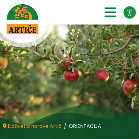
SKOČI DO OSREDNJE VSEBINE
Doživetja narave Artič
ORIENTACIJA