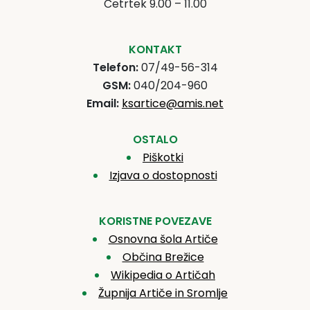
Četrtek 9.00 – 11.00
KONTAKT
Telefon:
07/49-56-314
GSM:
040/204-960
Email:
ksartice@amis.net
OSTALO
Piškotki
Izjava o dostopnosti
KORISTNE POVEZAVE
Osnovna šola Artiče
Občina Brežice
Wikipedia o Artičah
Župnija Artiče in Sromlje