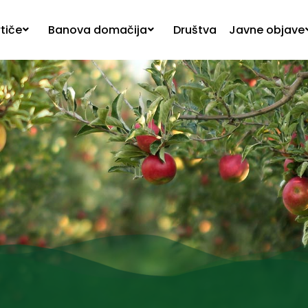
SKOČI DO OSREDNJE VSEBINE
tiče
Banova domačija
Društva
Javne objave