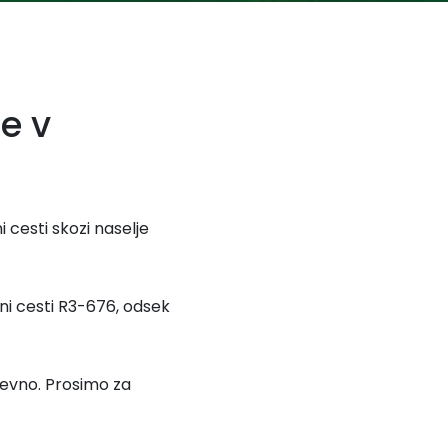
e v
 cesti skozi naselje
i cesti R3-676, odsek
nevno. Prosimo za