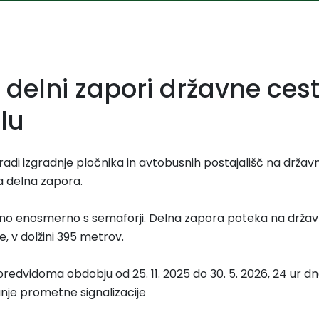
 delni zapori državne cest
lu
di izgradnje pločnika in avtobusnih postajališč na državni
a delna zapora.
no enosmerno s semaforji. Delna zapora poteka na državn
 v dolžini 395 metrov.
redvidoma obdobju od 25. 11. 2025 do 30. 5. 2026, 24 ur d
nje prometne signalizacije